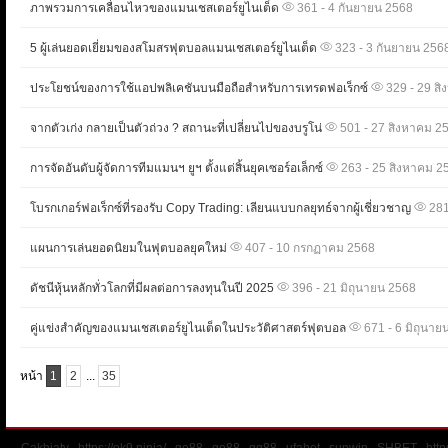
ภาพรวมการเคลื่อนไหวของแมนเชสเตอร์ยูไนเต็ด
361 - 4 กันยายน 2568
5 ผู้เล่นยอดเยี่ยมของสโมสรฟุตบอลแมนเชสเตอร์ยูไนเต็ด
323 - 3 กันยายน 256
ประโยชน์ของการใช้แอปพลิเคชันบนมือถือสำหรับการเทรดฟอเร็กซ์
329 - 29 ส
จากตัวเก่ง กลายเป็นตัวถ่วง ? สถานะที่เปลี่ยนไปของบรูโน่
501 - 27 สิงหาคม 2
การจัดอันดับผู้จัดการทีมแมนฯ ยูฯ ตั้งแต่สิ้นยุคเซอร์อเล็กซ์
263 - 25 สิงหาคม 2
โบรกเกอร์ฟอเร็กซ์ที่รองรับ Copy Trading: เลียนแบบกลยุทธ์จากผู้เชี่ยวชาญ
281
แผนการเล่นยอดนิยมในฟุตบอลยุคใหม่
407 - 10 กรกฏาคม 2568
ดัชนีหุ้นหลักทั่วโลกที่มีผลต่อการลงทุนในปี 2025
396 - 21 มิถุนายน 2568
คู่แข่งสำคัญของแมนเชสเตอร์ยูไนเต็ดในประวัติศาสตร์ฟุตบอล
671 - 6 มิถุนาย
หน้า
1
2
...
35