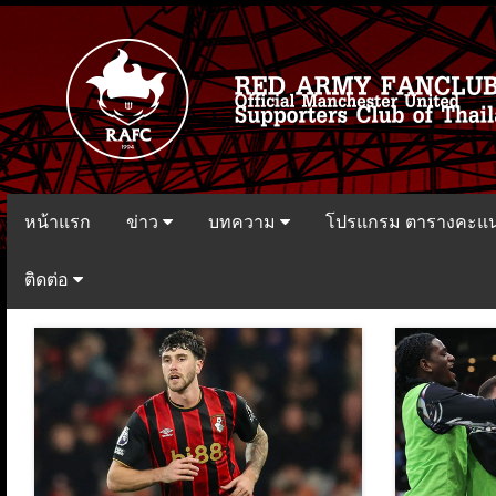
หน้าแรก
ข่าว
บทความ
โปรแกรม ตารางคะแ
ติดต่อ