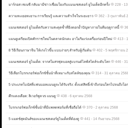
มาร์กอส เซเนซี กลับมามีข่าวเชื่อมโยงกับแมนเชสเตอร์ ยูไนเต็ดอีกครั้ง
228 - 1
ความทะเยอทะยาน การเรียนรู้ และความสำเร็จในระยะยาว
362 - 3 กุมภาพันธ์ 
แมนเชสเตอร์ ยูไนเต็ดกับความสะดุดซ้ำที่ยิ่งตอกย้ำปัญหาภายในทีมฤดูกาลนี้
36
แมนยูเตรียมเปิดศักราชใหม่ในตลาดนักเตะ อาโมริมเร่งเครื่องก่อนปีใหม่
413 - 
8 วิธีเรียนภาษาจีน ให้เก่งไวขึ้น แบบง่ายๆ สำหรับผู้เริ่มต้น
402 - 5 พฤศจิกายน 
แมนเชสเตอร์ ยูไนเต็ด: จากสโมสรฟุตบอลสู่แบรนด์ไลฟ์สไตล์ระดับโลก
446 - 31
วิธีเลือกโบรกเกอร์ฟอเร็กซ์ชั้นนำที่เหมาะกับสไตล์ของคุณ
314 - 31 ตุลาคม 256
5 ประเภทโบนัสที่แฟนบอลแมนยูจะได้รับจริง: ตั้งแต่สิทธิ์เข้าถึงก่อนใครไปจนถึงโ
ศึกแดงเดือด: ลิเวอร์พูล vs แมนยู
438 - 6 ตุลาคม 2568
โบรกเกอร์ฟอเร็กซ์ชั้นนำที่มีแพลตฟอร์มที่เชื่อถือได้
370 - 2 ตุลาคม 2568
5 แมตช์สุดมันส์ของแมนเชสเตอร์ยูไนเต็ดที่ต้องดู
441 - 14 กันยายน 2568