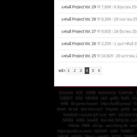
แฟนผี Project Vol. 29
7,668 - 6 มิถุนายน 25
แฟนผี Project Vol. 28
9,389 - 26 เมษายน 2
แฟนผี Project Vol. 27
9,605 - 28 มีนาคม 25
แฟนผี Project Vol. 26
2,209 - 1 กุมภาพันธ์ 
แฟนผี Project Vol. 25
34,926 - 20 มกราคม 
หน้า
1
2
3
4
5
6
Socolive
KJC
GG88
keonhacai
Cakhiatv
789BET
BK8
NEW88
ok9
go88
fly88
cm
W88
tải game haywin
https://sc88.group/
f
febet
rik vip
keo nha cai 5
Haywin
go88
sa
taladball แทงบอล ยูฟ่าเบท
iwin
socolive tr
MM88
sc88
new88
truc tiep bong da
Lư
hitclub
M88
xôi lạc
xem bóng đá
xem
https://jun88.co.com/
NEW88
sc88
789BET
MM88
MM88
78win
new88
SC88
789BET